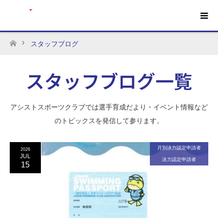
スタッフブログ
ホーム
スタッフブログ一覧
アシストスポーツクラブでは選手育成だより・イベント情報など
のトピックスを発信して参ります。
月別泳力認定申請者
2026
JUL
泳力認定申請者
15