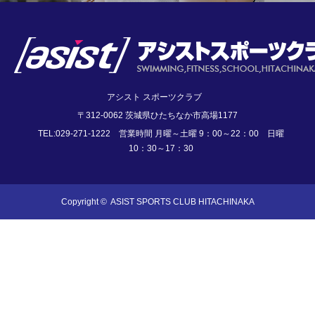
アシスト スポーツクラブ
〒312-0062 茨城県ひたちなか市高場1177
TEL:029-271-1222 営業時間 月曜～土曜 9：00～22：00 日曜
10：30～17：30
Copyright ©
ASIST SPORTS CLUB HITACHINAKA