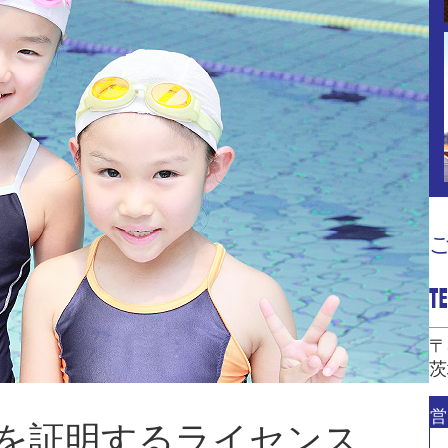
〒
茨
営
を証明するライセンス