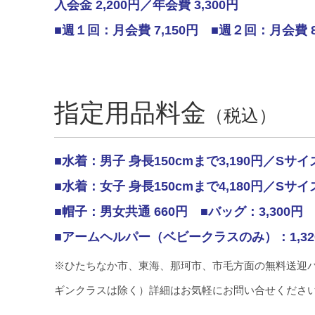
入会金 2,200円／年会費 3,300円
■週１回：月会費 7,150円
■週２回：月会費 8
指定用品料金
（税込）
■水着：男子 身長150cmまで3,190‬円／Sサイズ
■水着：女子 身長150cmまで4,180‬円／Sサイズ
■帽子：男女共通 660円
■バッグ：3,300円
■アームヘルパー（ベビークラスのみ）：1,32
※ひたちなか市、東海、那珂市、市毛方面の無料送迎
ギンクラスは除く）詳細はお気軽にお問い合せくださ