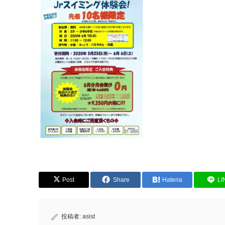
Post
Share
Hatena
LI
投稿者:
asist