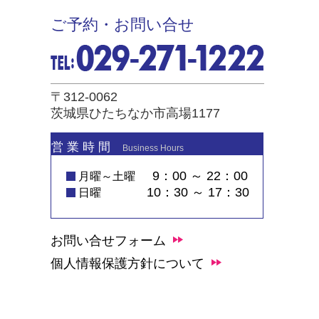
ご予約・お問い合せ
〒312-0062
茨城県ひたちなか市高場1177
営 業 時 間
Business Hours
9：00 ～ 22：00
月曜～土曜
10：30 ～ 17：30
日曜
お問い合せフォーム
個人情報保護方針について