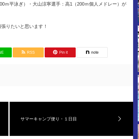
00ｍ平泳ぎ）・大山涼寧選手：高1（200ｍ個人メドレー）が
頑張りたいと思います！
NE
RSS
Pin it
note
サマーキャンプ便り・１日目