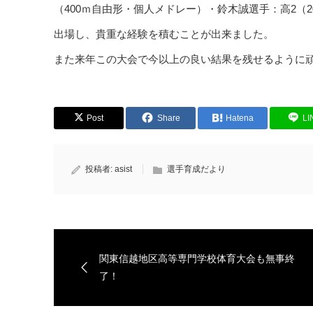
（400ｍ自由形・個人メドレー）・鈴木誠選手：高2（2
出場し、貴重な経験を積むことが出来ました。
また来年この大会で今以上の良い結果を残せるように
Post
Share
Hatena
LI
投稿者:
asist
選手育成だより
関東信越地区高等専門学校体育大会も無事終
了！