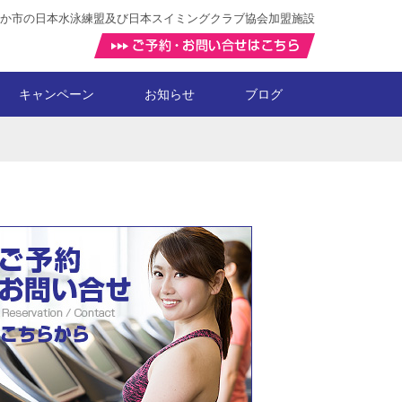
か市の日本水泳練盟及び日本スイミングクラブ協会加盟施設
キャンペーン
お知らせ
ブログ