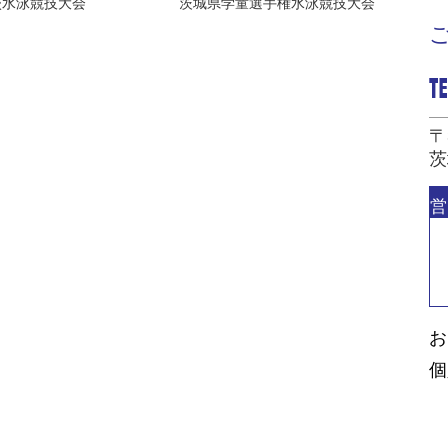
校水泳競技大会
茨城県学童選手権水泳競技大会
〒
茨
営
お
個