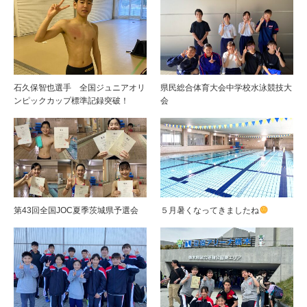
石久保智也選手 全国ジュニアオリ
県民総合体育大会中学校水泳競技大
ンピックカップ標準記録突破！
会
第43回全国JOC夏季茨城県予選会
５月暑くなってきましたね