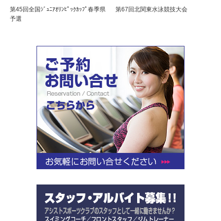
第45回全国ｼﾞｭﾆｱｵﾘﾝﾋﾟｯｸｶｯﾌﾟ春季県
第67回北関東水泳競技大会
予選