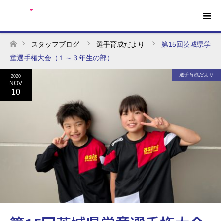
スタッフブログ
選手育成だより
第15回茨城県学
ホーム
童選手権大会（１～３年生の部）
選手育成だより
2020
NOV
10