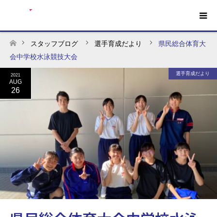
スタッフブログ
選手育成だより
県民総合体育大
ホーム
会中学校水泳競技大会
選手育成だより
2021
AUG
26