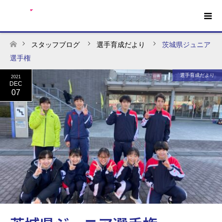
スタッフブログ
選手育成だより
茨城県ジュニア
ホーム
選手権
選手育成だより
2021
DEC
07