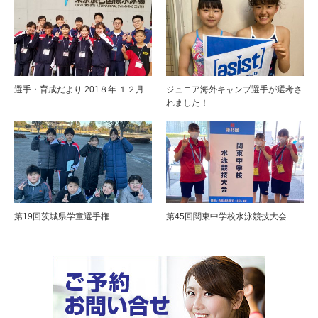
選手・育成だより 201８年 １２月
ジュニア海外キャンプ選手が選考さ
れました！
第19回茨城県学童選手権
第45回関東中学校水泳競技大会