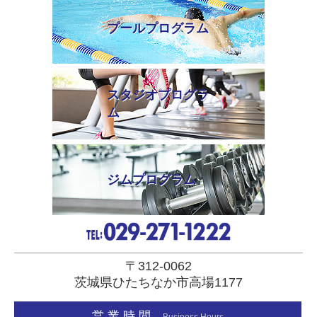
プールプログラム
スタジオプログラ
ム
ジムプログラム
〒312-0062
茨城県ひたちなか市高場1177
営 業 時 間