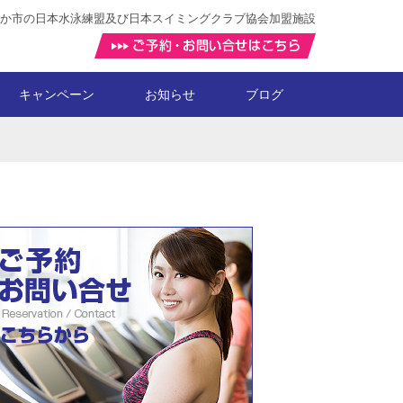
か市の日本水泳練盟及び日本スイミングクラブ協会加盟施設
キャンペーン
お知らせ
ブログ