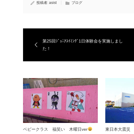
投稿者:
asist
ブログ
第25回ｼﾞｭﾆｱｽｲﾐﾝｸﾞ1日体験会を実施しまし
た！
ベビークラス 福笑い 木曜日ver
東日本大震災