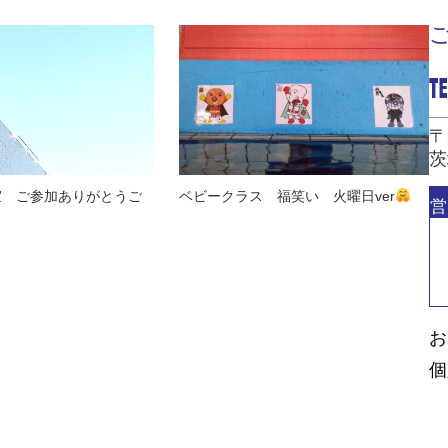
〒
茨
室 ご参加ありがとうご
ベビークラス 福笑い 火曜日ver
営
お
個