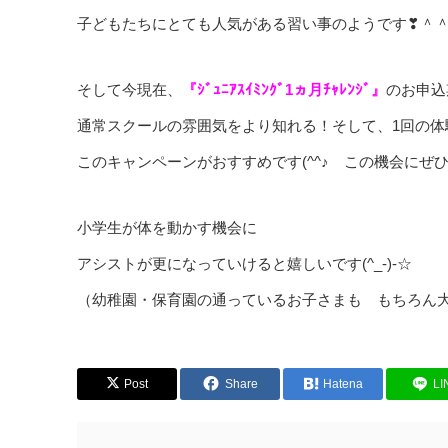
子どもたちにとても人気がある習い事のようです❣＾
そして今現在、
『ｼﾞｭﾆｱｽｲﾐﾝｸﾞ1ヵ月ﾁｬﾚﾝｼﾞ』
のお申込
通常スクールの雰囲気をより知れる！そして、1回の体
このキャンペーンがおすすめです(^^♪ この機会にぜ
小学生が体を動かす機会に
アシストが更になっていけると嬉しいです(^_-)-☆
（幼稚園・保育園の通っているお子さまも もちろん大歓
Post
Share
Hatena
LI