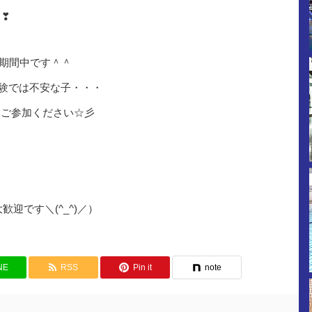
＾❣
期間中です＾＾
験では不安な子・・・
ひご参加ください☆彡
迎です＼(^_^)／）
NE
RSS
Pin it
note