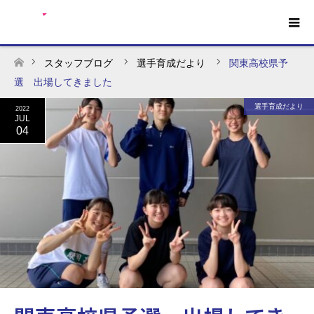
スタッフブログ
選手育成だより
関東高校県予
ホーム
選 出場してきました
選手育成だより
2022
JUL
04