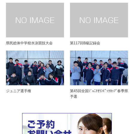
県民総体中学校水泳競技大会
第117回B級記録会
ジュニア選手権
第45回全国ｼﾞｭﾆｱｵﾘﾝﾋﾟｯｸｶｯﾌﾟ春季県
予選