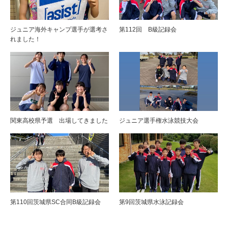
ジュニア海外キャンプ選手が選考さ
第112回 B級記録会
れました！
関東高校県予選 出場してきました
ジュニア選手権水泳競技大会
第110回茨城県SC合同B級記録会
第9回茨城県水泳記録会