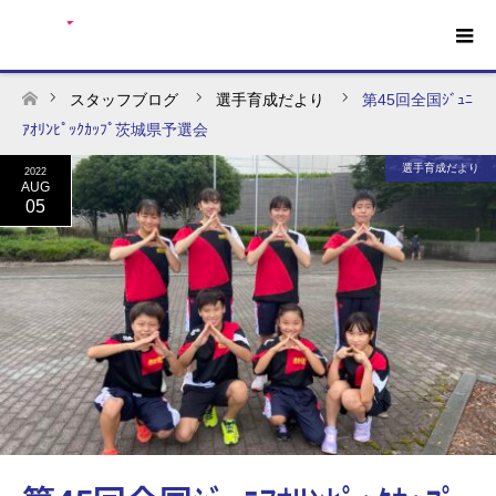
スタッフブログ
選手育成だより
第45回全国ｼﾞｭﾆ
ホーム
ｱｵﾘﾝﾋﾟｯｸｶｯﾌﾟ茨城県予選会
選手育成だより
2022
AUG
05