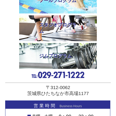
プールプログラム
スタジオプログラ
ム
ジムプログラム
〒312-0062
茨城県ひたちなか市高場1177
営 業 時 間
Business Hours