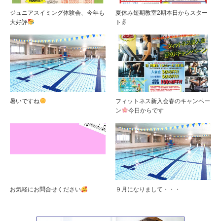
ジュニアスイミング体験会、今年も
夏休み短期教室2期本日からスター
大好評
ト✌
暑いですね
フィットネス新入会春のキャンペー
ン
今日からです
お気軽にお問合せください
９月になりまして・・・