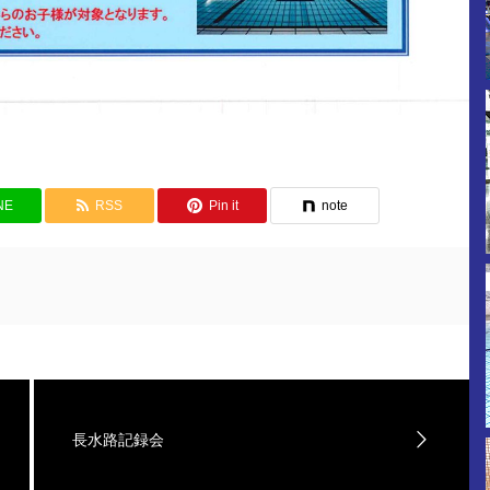
NE
RSS
Pin it
note
長水路記録会