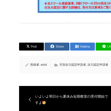
Post
Share
Hatena
LI
投稿者:
asist
月別泳力認定申請者
,
泳力認定申請者
いよいよ明日から夏休み短期教室の受付開始で
すよ