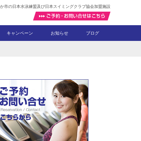
か市の日本水泳練盟及び日本スイミングクラブ協会加盟施設
キャンペーン
お知らせ
ブログ