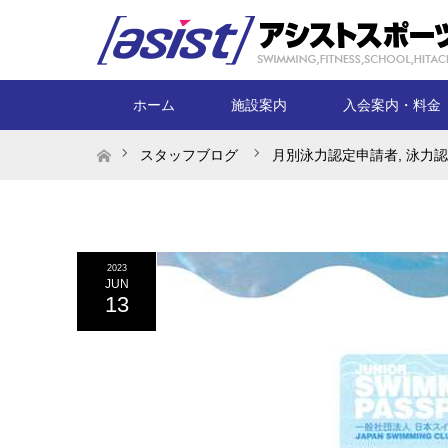
ホーム
施設案内
入会案内・料金
ホーム
スタッフブログ
月別泳力認定申請者
,
泳力認
2023
JUN
13