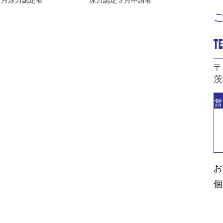
５月泳力認定者
泳力認定３月申請者
〒
茨
営
お
個