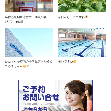
冬休み短期水泳教室 満員御礼
今日から６月ですね
(人”▽｀)感謝
ひたちなか市内の小学生プール始め
暑いですね
てみませんか
？