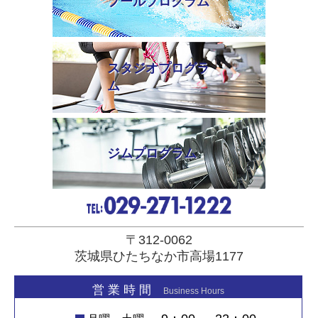
プールプログラム
スタジオプログラ
ム
ジムプログラム
〒312-0062
茨城県ひたちなか市高場1177
営 業 時 間
Business Hours