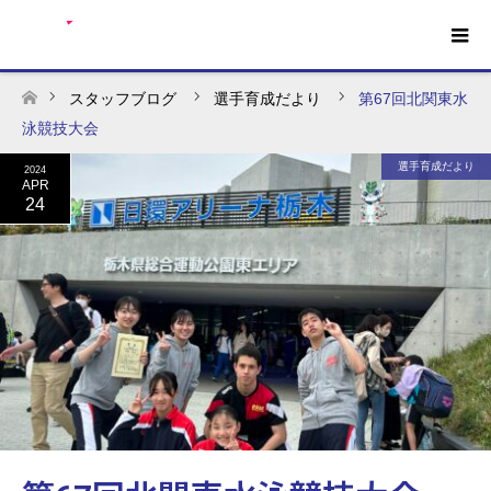
スタッフブログ
選手育成だより
第67回北関東水
ホーム
泳競技大会
選手育成だより
2024
APR
24