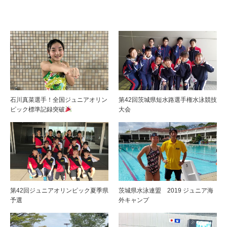
石川真菜選手！全国ジュニアオリン
第42回茨城県短水路選手権水泳競技
ピック標準記録突破
大会
第42回ジュニアオリンピック夏季県
茨城県水泳連盟 2019 ジュニア海
予選
外キャンプ