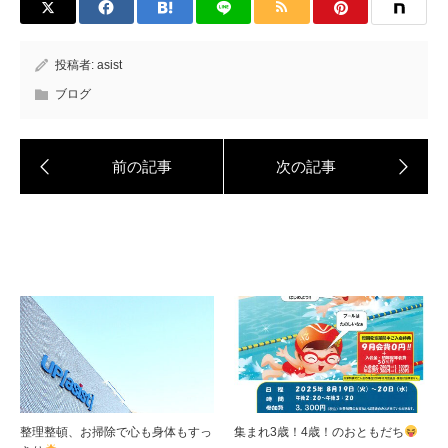
投稿者:
asist
ブログ
整理整頓、お掃除で心も身体もすっ
集まれ3歳！4歳！のおともだち