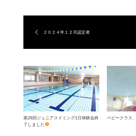
２０２４年１２月認定者
第28回ジュニアスイミング1日体験会終
ベビークラス
了しました