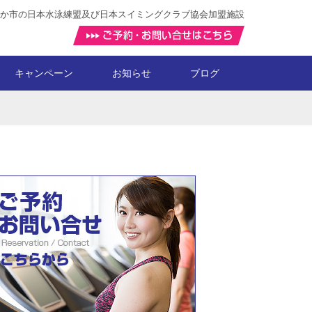
か市の日本水泳練盟及び日本スイミングクラブ協会加盟施設
キャンペーン
お知らせ
ブログ