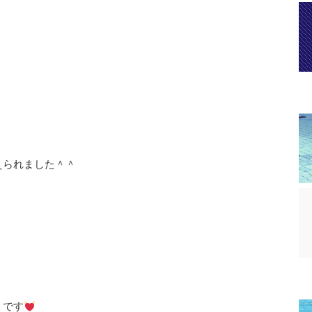
えられました＾＾
うです