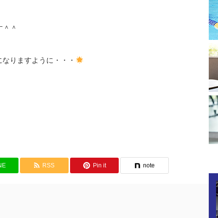
す＾＾
になりますように・・・
NE
RSS
Pin it
note