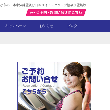
か市の日本水泳練盟及び日本スイミングクラブ協会加盟施設
キャンペーン
お知らせ
ブログ