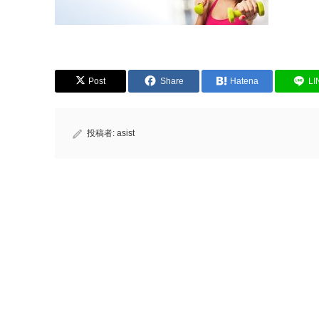
Post
Share
Hatena
LI
投稿者:
asist