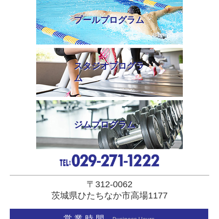
プールプログラム
スタジオプログラ
ム
ジムプログラム
〒312-0062
茨城県ひたちなか市高場1177
営 業 時 間