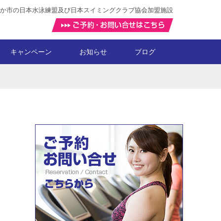
か市の日本水泳練盟及び日本スイミングクラブ協会加盟施設
キャンペーン
お知らせ
ブログ