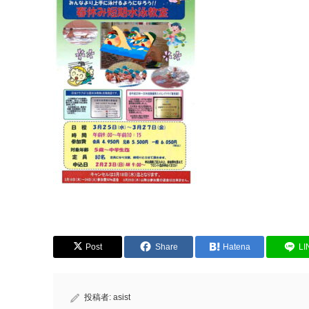
Post
Share
Hatena
LI
投稿者:
asist