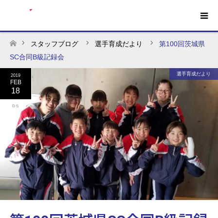
スタッフブログ
選手育成だより
第100回茨城県
ホーム
SC合同B級記録会
選手育成だより
2019
FEB
18