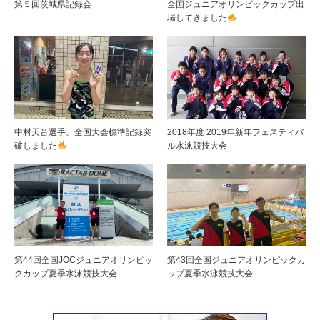
第５回茨城県記録会
全国ジュニアオリンピックカップ出
場してきました
中村天音選手、全国大会標準記録突
2018年度 2019年新年フェスティバ
破しました
ル水泳競技大会
第44回全国JOCジュニアオリンピッ
第43回全国ジュニアオリンピックカ
クカップ夏季水泳競技大会
ップ夏季水泳競技大会