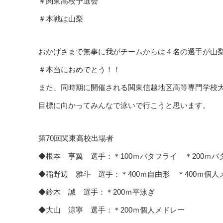
＃関東高校予選会
＃本戦は山梨
おかげさまで無事に我がチームからは４名の選手が山
＃本当におめでとう！！
また、同時期に開催される関東信越地区高等専門学校
目標に向かってみんなで泳いで行こうと思います。
第70回関東高校出場者
◆根本 亨翼 選手：＊100ｍバタフライ ＊200ｍバ
◆稲野辺 雅斗 選手：＊400ｍ自由形 ＊400ｍ個人
◆鈴木 誠 選手：＊200ｍ平泳ぎ
◆大山 涼寧 選手：＊200ｍ個人メドレー