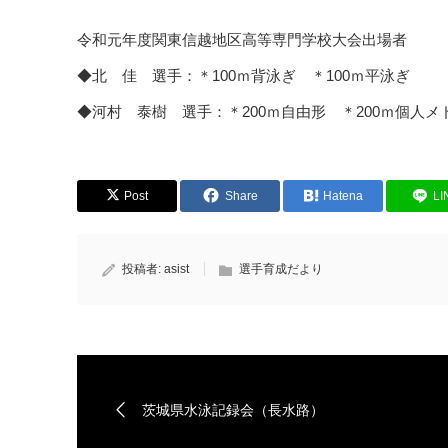
令和元年度関東信越地区高等専門学校大会出場者
◆北 佳 選手：＊100ｍ背泳ぎ ＊100ｍ平泳ぎ
◆河村 泰樹 選手：＊200ｍ自由形 ＊200ｍ個人メ
Post
Share
Hatena
LI
投稿者:
asist
選手育成だより
茨城県水泳記録会（長水路）