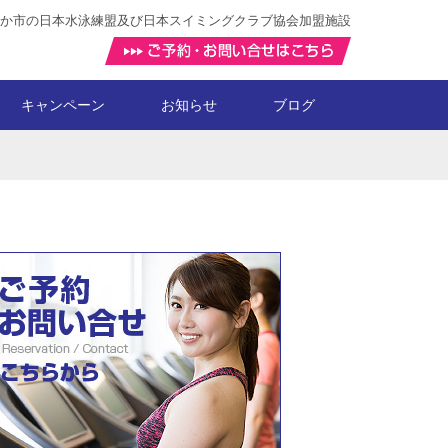
か市の日本水泳練盟及び日本スイミングクラブ協会加盟施設
キャンペーン
お知らせ
ブログ