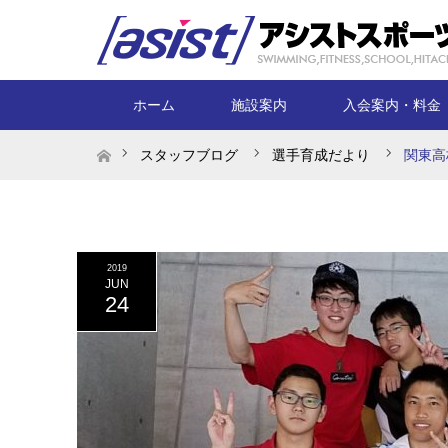
ホーム
施設案内
入会案内・料金
ホーム
スタッフブログ
選手育成だより
関東高
2019
JUN
24