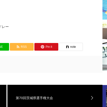
ドレー
NE
RSS
Pin it
note
第70回茨城県選手権大会