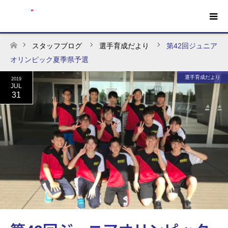
スタッフブログ
選手育成だより
第42回ジュニア
ホーム
オリンピック夏季県予選
選手育成だより
2019
JUL
31