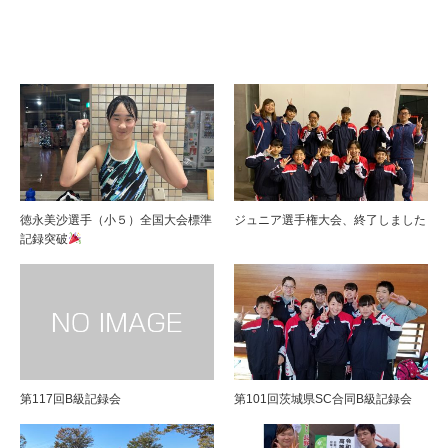
徳永美沙選手（小５）全国大会標準
ジュニア選手権大会、終了しました
記録突破
第117回B級記録会
第101回茨城県SC合同B級記録会