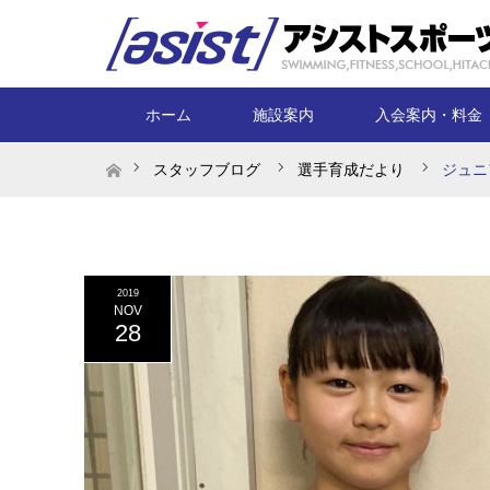
ホーム
施設案内
入会案内・料金
ホーム
スタッフブログ
選手育成だより
ジュニ
2019
NOV
28