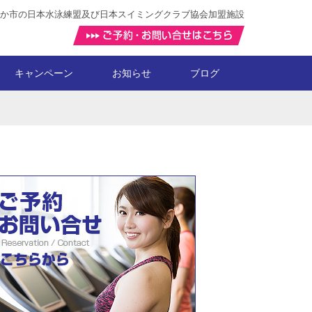
か市の日本水泳練盟及び日本スイミングクラブ協会加盟施設
キャンペーン
お知らせ
ブログ