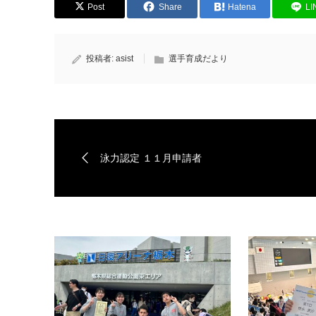
Post
Share
Hatena
LI
投稿者:
asist
選手育成だより
泳力認定 １１月申請者