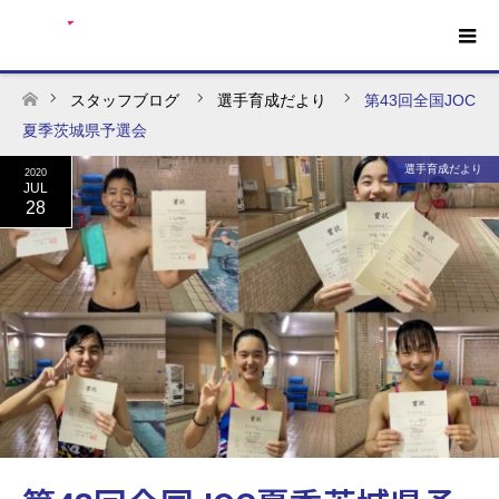
スタッフブログ
選手育成だより
第43回全国JOC
ホーム
夏季茨城県予選会
選手育成だより
2020
JUL
28