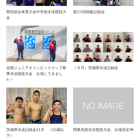
県民総合体育大会中学校水泳競技大
第113回B級記録会
会
全国ジュニアオリンピックカップ春
（９月）茨城県水泳記録会
季水泳競技大会 出場してきまし
た！
茨城県水泳記録会11月 （12歳以
関東高校水泳競技大会、出場決定
下）