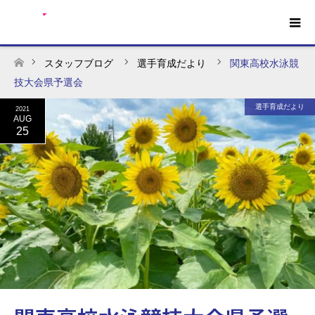
スタッフブログ
選手育成だより
関東高校水泳競
ホーム
技大会県予選会
選手育成だより
2021
AUG
25