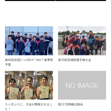
第45回全国ｼﾞｭﾆｱｵﾘﾝﾋﾟｯｸｶｯﾌﾟ春季県
第70回茨城県選手権大会
予選
５ヶ月ぶりに、大会が開催されまし
第117回B級記録会
た！