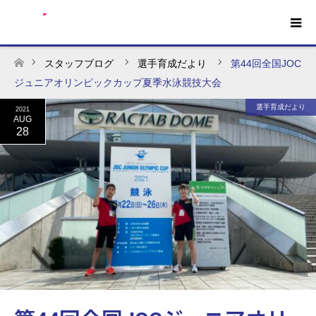
スタッフブログ
選手育成だより
第44回全国JOC
ホーム
ジュニアオリンピックカップ夏季水泳競技大会
選手育成だより
2021
AUG
28