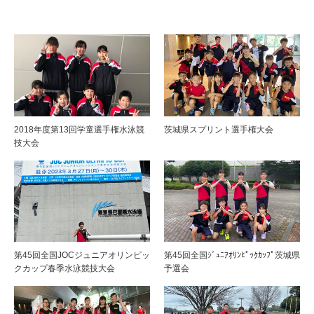
2018年度第13回学童選手権水泳競
茨城県スプリント選手権大会
技大会
第45回全国JOCジュニアオリンピッ
第45回全国ｼﾞｭﾆｱｵﾘﾝﾋﾟｯｸｶｯﾌﾟ茨城県
クカップ春季水泳競技大会
予選会