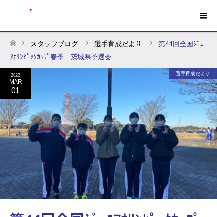
スタッフブログ
選手育成だより
第44回全国ｼﾞｭﾆ
ホーム
ｱｵﾘﾝﾋﾟｯｸｶｯﾌﾟ春季 茨城県予選会
選手育成だより
2022
MAR
01