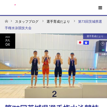
スタッフブログ
選手育成だより
第73回茨城県選
ホーム
手権水泳競技大会
選手育成だより
2022
JUL
04