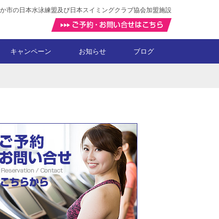
か市の日本水泳練盟及び日本スイミングクラブ協会加盟施設
キャンペーン
お知らせ
ブログ