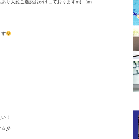
り大変ご迷惑おかけしておりますm(__)m
ます
たい！
す☆彡