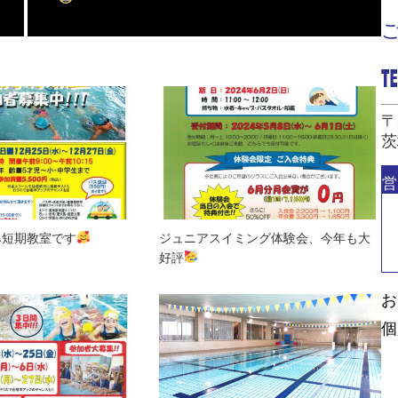
〒
茨
営
み短期教室です
ジュニアスイミング体験会、今年も大
好評
お
個