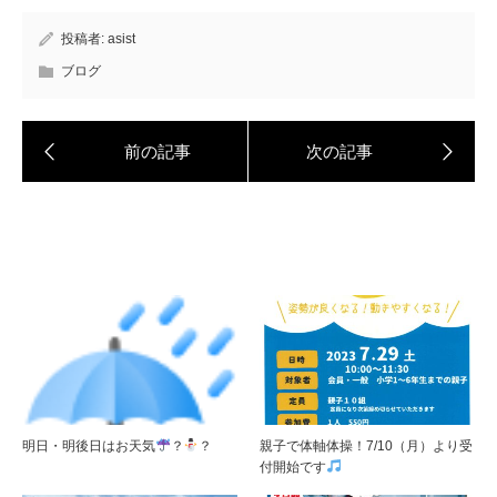
投稿者:
asist
ブログ
明日・明後日はお天気
？
？
親子で体軸体操！7/10（月）より受
付開始です