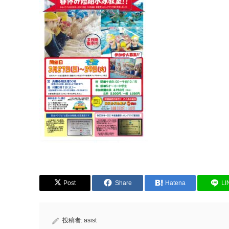
Post
Share
Hatena
LI
投稿者:
asist