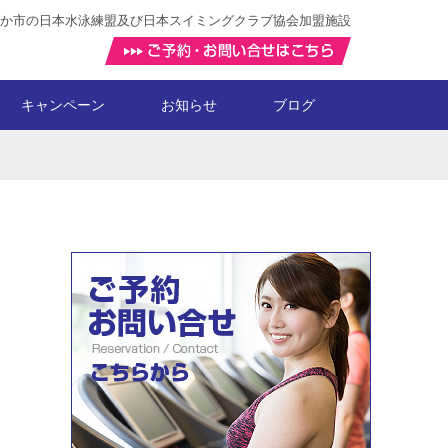
か市の日本水泳練盟及び日本スイミングクラブ協会加盟施設
キャンペーン
お知らせ
ブログ