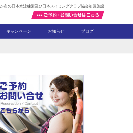
か市の日本水泳練盟及び日本スイミングクラブ協会加盟施設
キャンペーン
お知らせ
ブログ