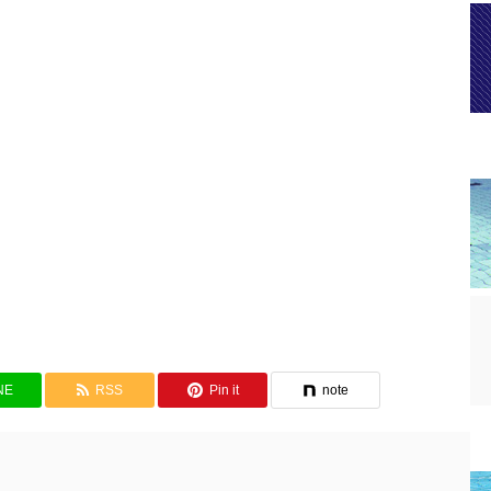
NE
RSS
Pin it
note