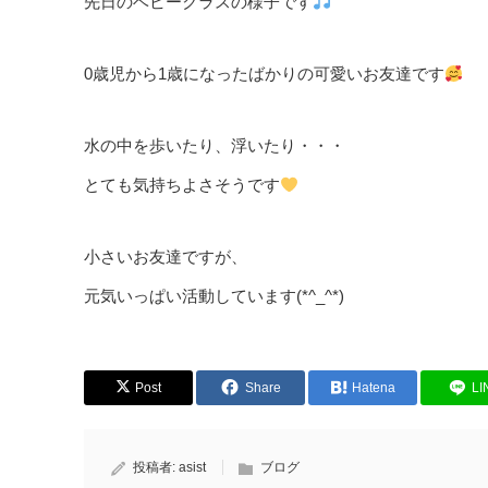
先日のベビークラスの様子です
0歳児から1歳になったばかりの可愛いお友達です
水の中を歩いたり、浮いたり・・・
とても気持ちよさそうです
小さいお友達ですが、
元気いっぱい活動しています(*^_^*)
Post
Share
Hatena
LI
投稿者:
asist
ブログ