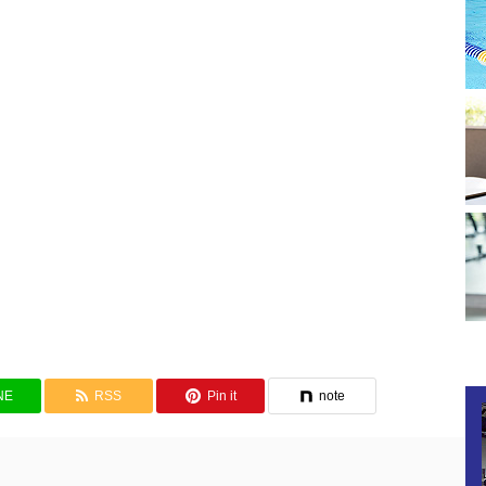
NE
RSS
Pin it
note