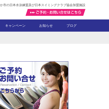
か市の日本水泳練盟及び日本スイミングクラブ協会加盟施設
キャンペーン
お知らせ
ブログ