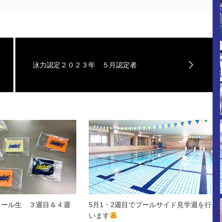
泳力認定２０２３年 ５月認定者
クール生 ３週目＆４週
5月1・2週目でプールサイド見学週を行
！
います