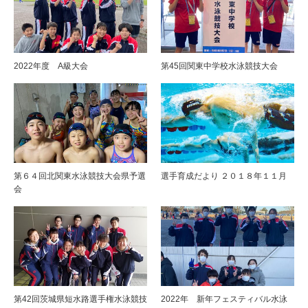
2022年度 A級大会
第45回関東中学校水泳競技大会
第６４回北関東水泳競技大会県予選
選手育成だより ２０１８年１１月
会
第42回茨城県短水路選手権水泳競技
2022年 新年フェスティバル水泳