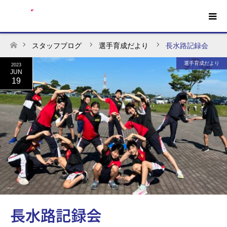
スタッフブログ
選手育成だより
長水路記録会
ホーム
選手育成だより
2023
JUN
19
長水路記録会