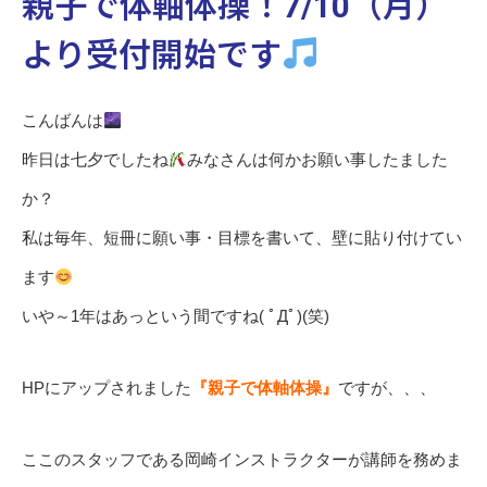
親子で体軸体操！7/10（月）
より受付開始です
こんばんは
昨日は七夕でしたね
みなさんは何かお願い事したました
か？
私は毎年、短冊に願い事・目標を書いて、壁に貼り付けてい
ます
いや～1年はあっという間ですね( ﾟДﾟ)(笑)
HPにアップされました
『親子で体軸体操』
ですが、、、
ここのスタッフである岡崎インストラクターが講師を務めま