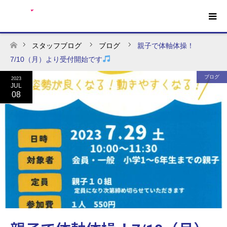
スタッフブログ
ブログ
親子で体軸体操！
ホーム
7/10（月）より受付開始です
ブログ
2023
JUL
08