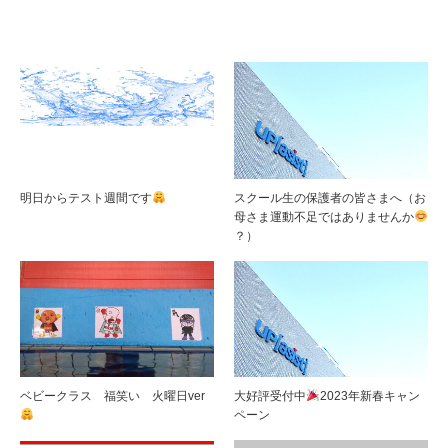
明日からテスト週間です
スクール生の保護者の皆さまへ（お
母さま運動不足ではありませんか
？）
ベビークラス 福笑い 火曜日ver
大好評受付中
2023年新春キャン
ペーン