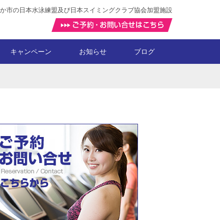
か市の日本水泳練盟及び日本スイミングクラブ協会加盟施設
キャンペーン
お知らせ
ブログ