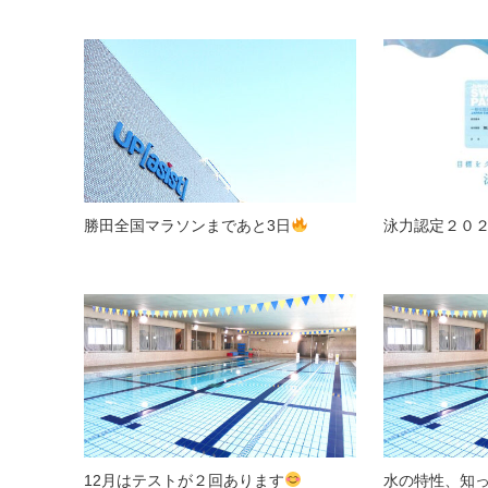
勝田全国マラソンまであと3日
泳力認定２０
12月はテストが２回あります
水の特性、知