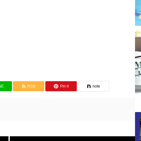
NE
RSS
Pin it
note