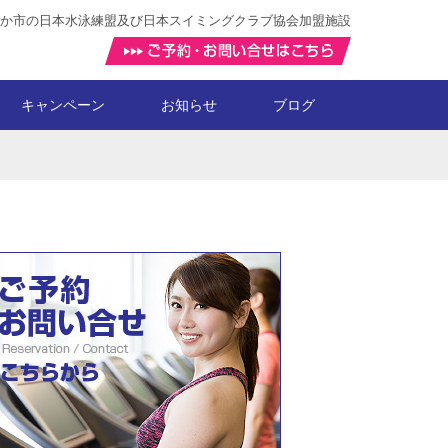
か市の日本水泳練盟及び日本スイミングクラブ協会加盟施設
キャンペーン
お知らせ
ブログ