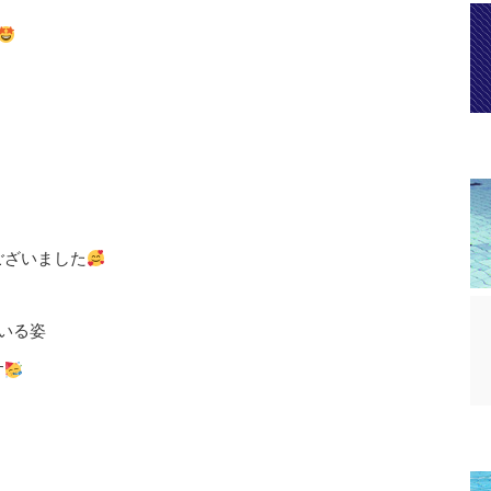
ございました
いる姿
す