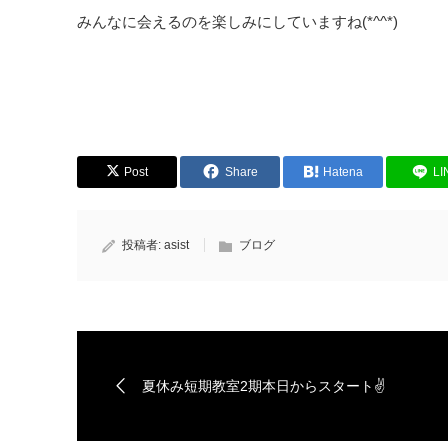
みんなに会えるのを楽しみにしていますね(*^^*)
Post
Share
Hatena
LI
投稿者:
asist
ブログ
夏休み短期教室2期本日からスタート✌