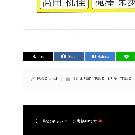
Post
Share
Hatena
LI
投稿者:
asist
月別泳力認定申請者
,
泳力認定申請者
秋のキャンペーン実施中です