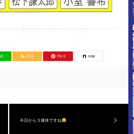
NE
RSS
Pin it
note
今日から３連休ですね