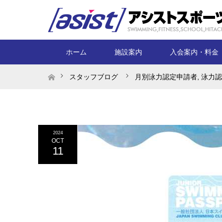
ホーム
施設案内
入会案内・料金
ホーム
スタッフブログ
月別泳力認定申請者
,
泳力認
2024
OCT
11