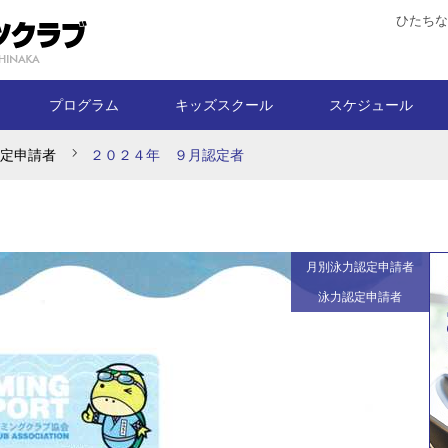
ひたちな
プログラム
キッズスクール
スケジュール
定申請者
２０２４年 ９月認定者
月別泳力認定申請者
泳力認定申請者