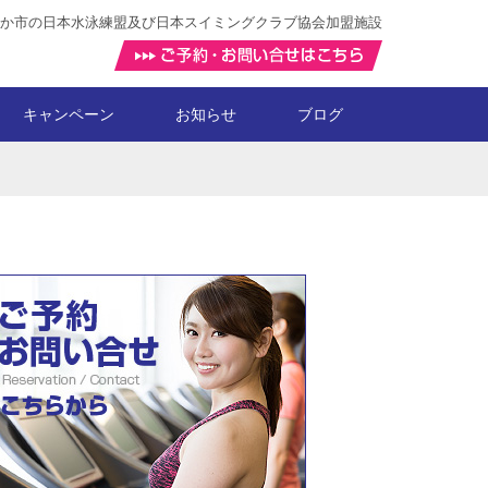
か市の日本水泳練盟及び日本スイミングクラブ協会加盟施設
キャンペーン
お知らせ
ブログ