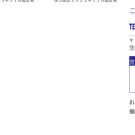
２３年１１月認定者
泳力認定２０２２年１１月認定者
〒
茨
営
お
個