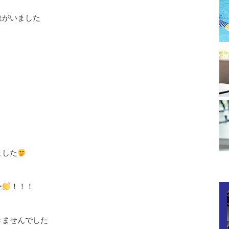
達がいました
・
ました
ー
！！！
きませんでした