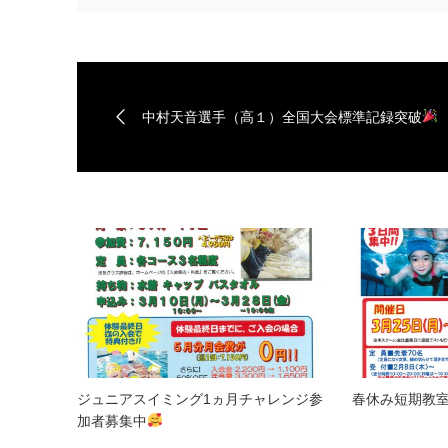
中村天音選手（高１）全国大会標準記録突破
ジュニアスイミング1ヵ月チャレンジ参
春休み短期教
加者募集中