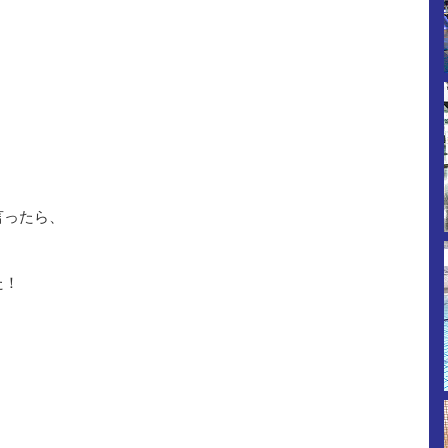
言ったら、
た！
、
！