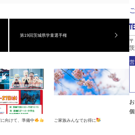
第19回茨城県学童選手権
〒
茨
営
お
個
室に向けて、準備中
ご家族みんなでお得に