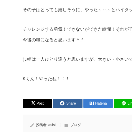
その子はとっても嬉しそうに、やった～～～とハイタ
チャレンジする勇気！できないができた瞬間！それが
今後の糧になると思います＾＾
歩幅は一人ひとり違うと思いますが、大きい・小さい
Kくん！やったね！！！
Post
Share
Hatena
LI
投稿者:
asist
ブログ