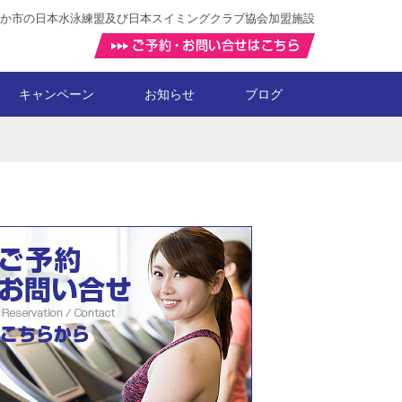
か市の日本水泳練盟及び日本スイミングクラブ協会加盟施設
キャンペーン
お知らせ
ブログ