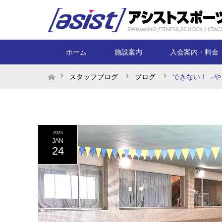
ホーム
施設案内
入会案内・料金
ホーム
スタッフブログ
ブログ
できない！→や
2025
JAN
24