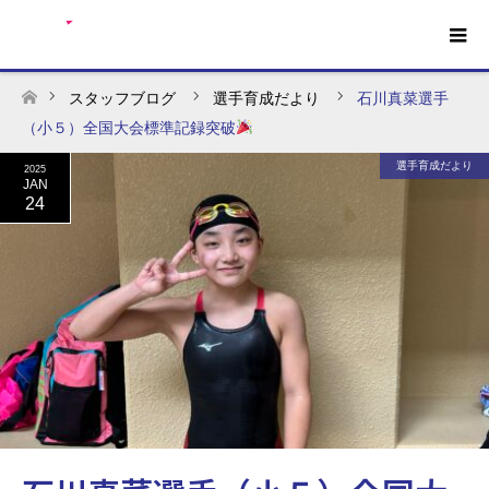
スタッフブログ
選手育成だより
石川真菜選手
ホーム
（小５）全国大会標準記録突破
選手育成だより
2025
JAN
24