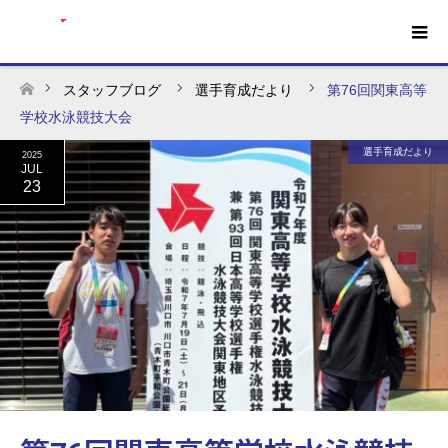
スタッフブログ
選手育成だより
第76回関東高等
ホーム
学校水泳競技大会
選手育成だより
2025
JUL
23