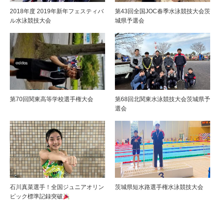
2018年度 2019年新年フェスティバ
第43回全国JOC春季水泳競技大会茨
ル水泳競技大会
城県予選会
第70回関東高等学校選手権大会
第68回北関東水泳競技大会茨城県予
選会
石川真菜選手！全国ジュニアオリン
茨城県短水路選手権水泳競技大会
ピック標準記録突破