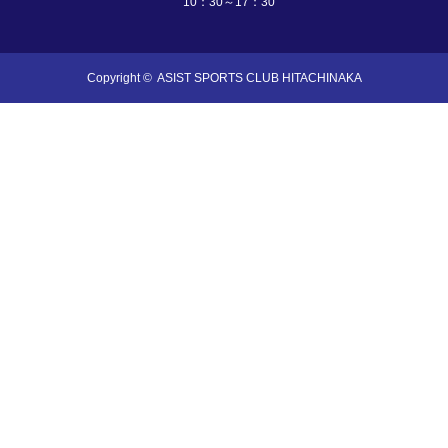
10：30～17：30
Copyright ©
ASIST SPORTS CLUB HITACHINAKA